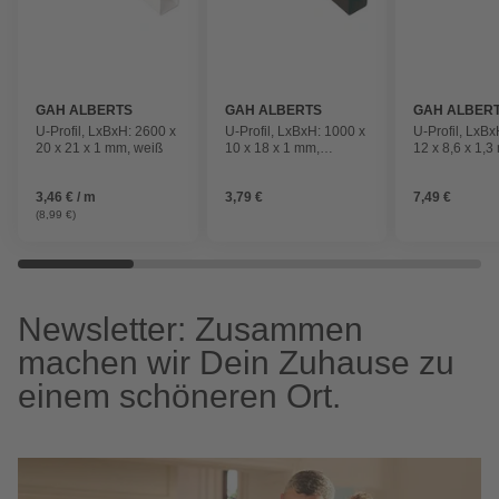
GAH ALBERTS
GAH ALBERTS
GAH ALBER
U-Profil, LxBxH: 2600 x
U-Profil, LxBxH: 1000 x
U-Profil, LxBx
20 x 21 x 1 mm, weiß
10 x 18 x 1 mm,
12 x 8,6 x 1,3
schwarz
silberfarben
3,46 € / m
3,79 €
7,49 €
(8,99 €)
Newsletter: Zusammen
machen wir Dein Zuhause zu
einem schöneren Ort.