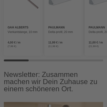
GAH ALBERTS
PAULMANN
PAULMANN
Vierkantstange, 10 mm
Delta-profil, 20 mm
Delta-profil, 
4,00 € / m
11,99 € / m
11,00 € / m
(7,99 €)
(11,99 €)
(21,99 €)
Newsletter: Zusammen
machen wir Dein Zuhause zu
einem schöneren Ort.