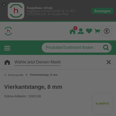
hagebau shop
Anzeigen
hagebau connect GmbH & Co. KG
KOSTENLOS- In Google Play
Wähle jetzt Deinen Markt
Vierkantstange, 8 mm
Bodenprofile
Vierkantstange, 8 mm
Online-Artikelnr.: 1092148