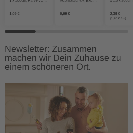
1 x 100cm, Hart-PVC
»Combitech®«, BxL:
x 1.5 x 200cm,
(PVC-U)
7,5 x 1000 mm, PVC,
PVC (PVC-U)
weiß
1,09 €
0,69 €
2,39 €
(1,20 € / m)
Newsletter: Zusammen
machen wir Dein Zuhause zu
einem schöneren Ort.