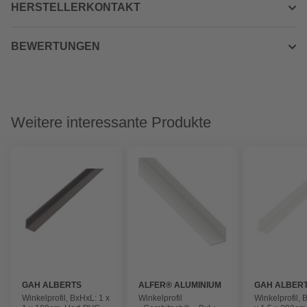
HERSTELLERKONTAKT
BEWERTUNGEN
Weitere interessante Produkte
GAH ALBERTS
ALFER® ALUMINIUM
GAH ALBER
Winkelprofil, BxHxL: 1 x
Winkelprofil
Winkelprofil, 