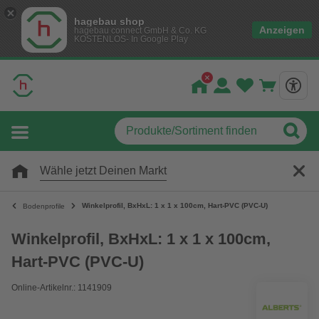
hagebau shop
Anzeigen
hagebau connect GmbH & Co. KG
KOSTENLOS- In Google Play
Wähle jetzt Deinen Markt
Winkelprofil, BxHxL: 1 x 1 x 100cm, Hart-PVC (PVC-U)
Bodenprofile
Winkelprofil, BxHxL: 1 x 1 x 100cm,
Hart-PVC (PVC-U)
Online-Artikelnr.: 1141909