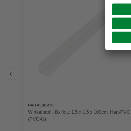
GAH ALBERTS
Winkelprofil, BxHxL: 1.5 x 1.5 x 100cm, Hart-PVC
(PVC-U)