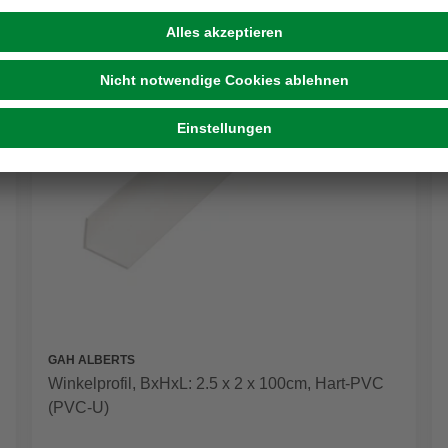
GAH ALBERTS
Winkelprofil, BxHxL: 2.5 x 2 x 100cm, Hart-PVC
(PVC-U)