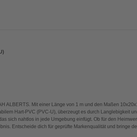
U)
 GAH ALBERTS. Mit einer Länge von 1 m und den Maßen 10x20x1,
abilem Hart-PVC (PVC-U), überzeugt es durch Langlebigkeit un
as sich nahtlos in jede Umgebung einfügt. Ob für den Heimwerke
rgebnis. Entscheide dich für geprüfte Markenqualität und bringe d