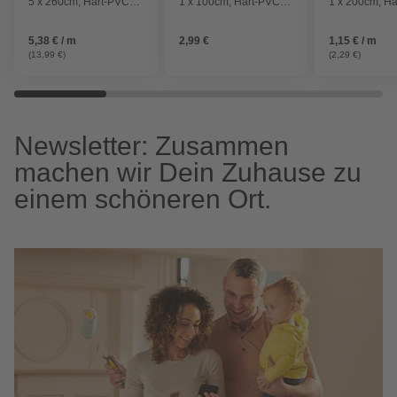
5 x 260cm, Hart-PVC
1 x 100cm, Hart-PVC
1 x 200cm, H
(PVC-U)
(PVC-U)
(PVC-U)
5,38 € / m
2,99 €
1,15 € / m
(13,99 €)
(2,29 €)
Newsletter: Zusammen
machen wir Dein Zuhause zu
einem schöneren Ort.