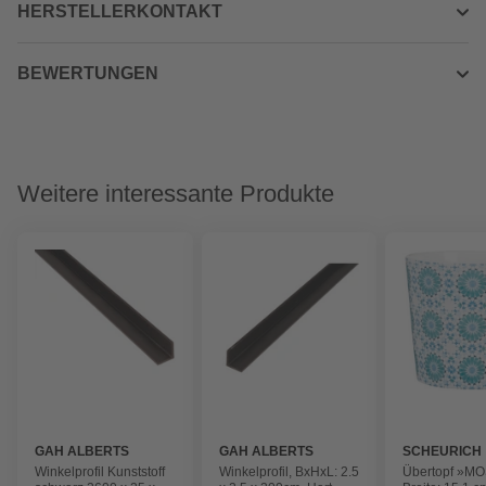
HERSTELLERKONTAKT
BEWERTUNGEN
Weitere interessante Produkte
GAH ALBERTS
GAH ALBERTS
SCHEURICH
Winkelprofil Kunststoff
Winkelprofil, BxHxL: 2.5
Übertopf »MO