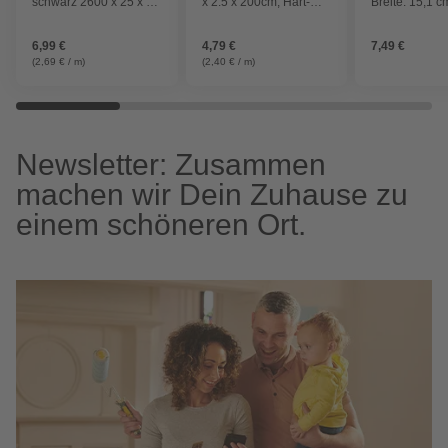
schwarz 2600 x 25 x 25
x 2.5 x 200cm, Hart-
Breite: 15,1 c
x 1,8 mm
PVC (PVC-U)
weiß/blau/türk
Keramik
6,99 €
4,79 €
7,49 €
(2,69 € / m)
(2,40 € / m)
Newsletter: Zusammen
machen wir Dein Zuhause zu
einem schöneren Ort.