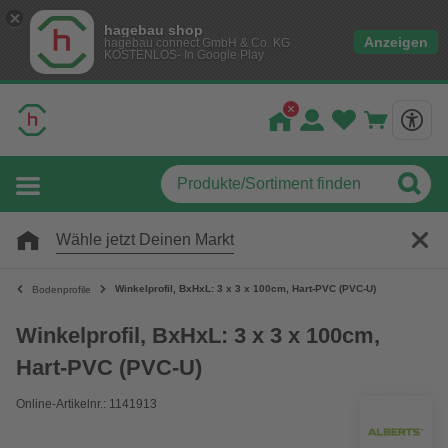
hagebau shop
Anzeigen
hagebau connect GmbH & Co. KG
KOSTENLOS- In Google Play
Wähle jetzt Deinen Markt
Winkelprofil, BxHxL: 3 x 3 x 100cm, Hart-PVC (PVC-U)
Bodenprofile
Winkelprofil, BxHxL: 3 x 3 x 100cm,
Hart-PVC (PVC-U)
Online-Artikelnr.: 1141913