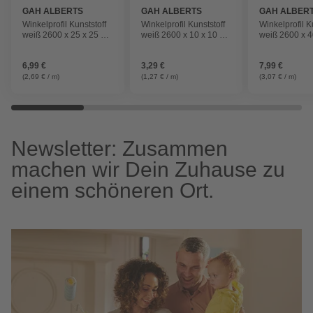
GAH ALBERTS
GAH ALBERTS
GAH ALBER
Winkelprofil Kunststoff
Winkelprofil Kunststoff
Winkelprofil K
weiß 2600 x 25 x 25 x
weiß 2600 x 10 x 10 x 1
weiß 2600 x 4
1,5 mm
mm
mm
6,99 €
3,29 €
7,99 €
(2,69 € / m)
(1,27 € / m)
(3,07 € / m)
Newsletter: Zusammen
machen wir Dein Zuhause zu
einem schöneren Ort.