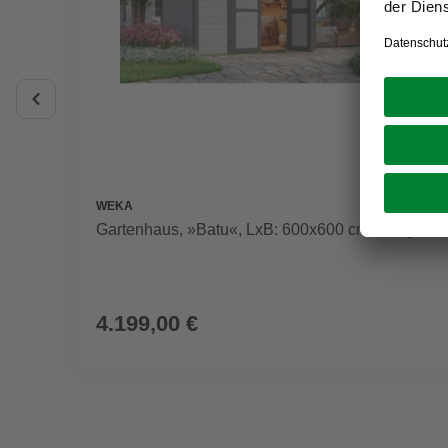
WEKA
Gartenhaus, »Batu«, LxB: 600x600 cm, lichtgrau
4.199,00 €