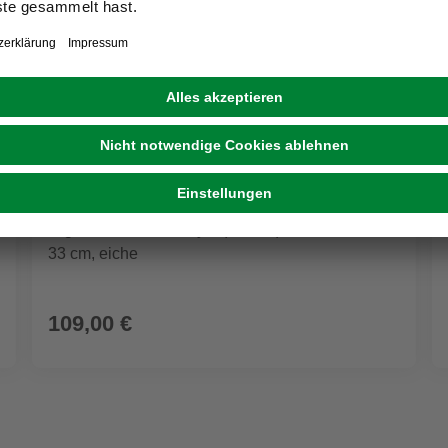
SCHILDMEYER
Highboard »Sonderby«, (BxHxT): 40,2 x 104,2 x
33 cm, eiche
109,00 €