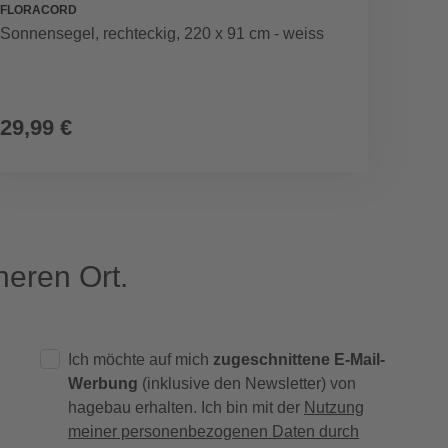
FLORACORD
SIENA 
Sonnensegel, rechteckig, 220 x 91 cm - weiss
Mittels
anthraz
29,99 €
139,
eren Ort.
Ich möchte auf mich
zugeschnittene E-Mail-
Werbung
(inklusive den Newsletter) von
hagebau erhalten. Ich bin mit der
Nutzung
meiner personenbezogenen Daten durch