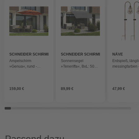
SCHNEIDER SCHIRME
SCHNEIDER SCHIRME
NÄVE
Ampelschirm
Sonnensegel
Erdspieß, längli
»Genua«, rund -
»Teneriffa«, BxL: 500 x
messingfarben 
orange
360 cm, rechteckig,
Hart-Polyethylen
(HDPE) - silberfarben
159,00 €
89,99 €
47,99 €
Passend dazu