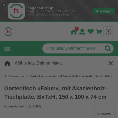
hagebau shop
Anzeigen
hagebau connect GmbH & Co. KG
KOSTENLOS- In Google Play
Wähle jetzt Deinen Markt
Gartentisch »Falun«, mit Akazienholz-Tischplatte, BxTxH: 150 x 100
Gartentische
Gartentisch »Falun«, mit Akazienholz-
Tischplatte, BxTxH: 150 x 100 x 74 cm
Online-Artikelnr.: 1025939
GARDAMO