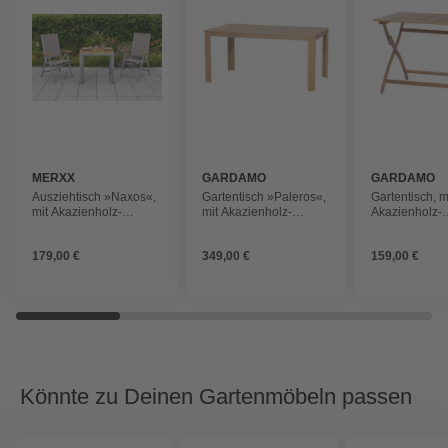
MERXX
GARDAMO
GARDAMO
Ausziehtisch »Naxos«,
Gartentisch »Paleros«,
Gartentisch, m
mit Akazienholz-
mit Akazienholz-
Akazienholz-
Tischplatte, BxTxH: 70
Tischplatte
Tischplatte, 
x 120 x 74 cm
x 70 x 74 cm
179,00 €
349,00 €
159,00 €
Könnte zu Deinen Gartenmöbeln passen