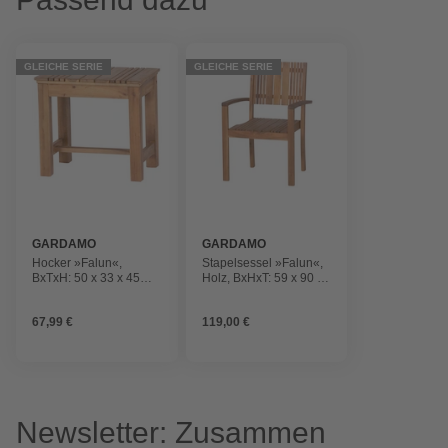
GLEICHE SERIE
GLEICHE SERIE
GARDAMO
GARDAMO
Hocker »Falun«,
Stapelsessel »Falun«,
BxTxH: 50 x 33 x 45
Holz, BxHxT: 59 x 90 x
cm, Akazienholz
56 cm
67,99 €
119,00 €
Newsletter: Zusammen