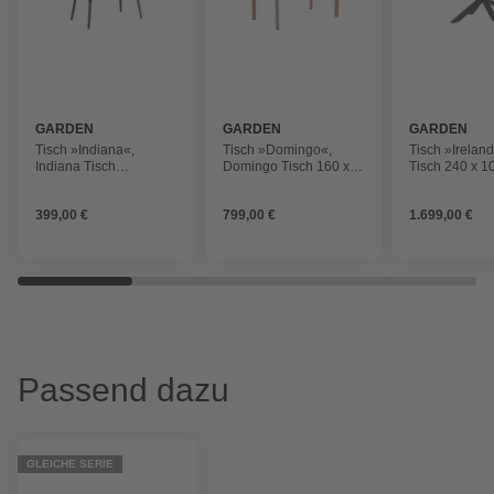
GARDEN
GARDEN
GARDEN
IMPRESSIONS
IMPRESSIONS
IMPRESSION
Tisch »Indiana«,
Tisch »Domingo«,
Tisch »Ireland
Indiana Tisch
Domingo Tisch 160 x
Tisch 240 x 1
Aluminium
90 x H73 cm light teak
carbon black /
pulverbeschicht. 170 x
look/Centostone Napoli
Centostone 
399,00 €
799,00 €
1.699,00 €
100 x H72 cm carbon
sand
bronze
black
Passend dazu
GLEICHE SERIE