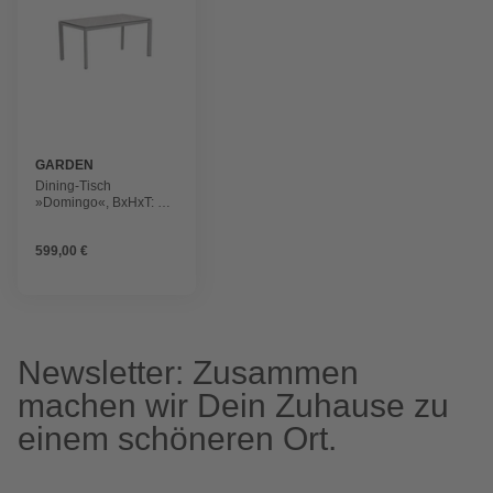
GARDEN
IMPRESSIONS
Dining-Tisch
»Domingo«, BxHxT: 90
x 76 x 160 cm,
Aluminium/Centostone,
599,00 €
taupe/hellgrau
Newsletter: Zusammen
machen wir Dein Zuhause zu
einem schöneren Ort.