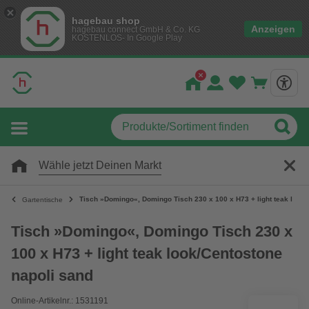
hagebau shop
Anzeigen
hagebau connect GmbH & Co. KG
KOSTENLOS- In Google Play
Wähle jetzt Deinen Markt
Tisch »Domingo«, Domingo Tisch 230 x 100 x H73 + light teak look/
Gartentische
Tisch »Domingo«, Domingo Tisch 230 x
100 x H73 + light teak look/Centostone
napoli sand
Online-Artikelnr.: 1531191