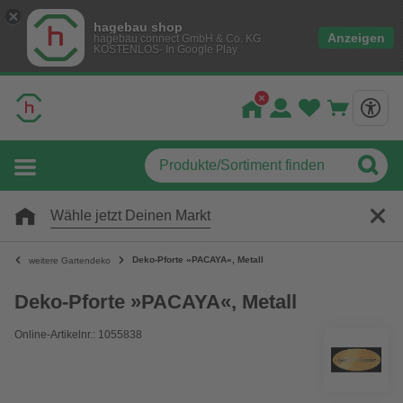
hagebau shop
Anzeigen
hagebau connect GmbH & Co. KG
KOSTENLOS- In Google Play
Wähle jetzt Deinen Markt
Deko-Pforte »PACAYA«, Metall
weitere Gartendeko
Deko-Pforte »PACAYA«, Metall
Online-Artikelnr.: 1055838