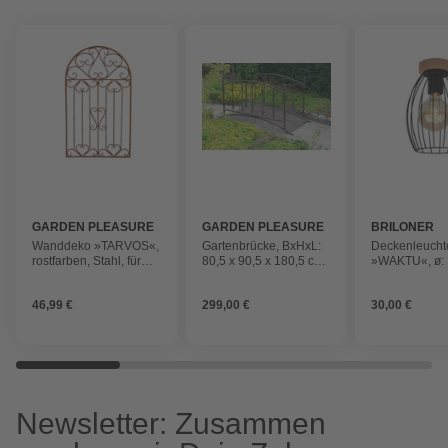
GARDEN PLEASURE
GARDEN PLEASURE
BRILONER
Wanddeko »TARVOS«,
Gartenbrücke, BxHxL:
Deckenleucht
rostfarben, Stahl, für
80,5 x 90,5 x 180,5 cm,
»WAKTU«, ø: 
Wände
Stahl
60 W, 230 V
46,99 €
299,00 €
30,00 €
Newsletter: Zusammen