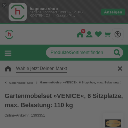
hagebau shop
Anzeigen
hagebau connect GmbH & Co. KG
KOSTENLOS- In Google Play
Wähle jetzt Deinen Markt
Gartenmöbelset »VENICE«, 6 Sitzplätze, max. Belastung: 110 k
Gartenmöbel-Sets
Gartenmöbelset »VENICE«, 6 Sitzplätze,
max. Belastung: 110 kg
Online-Artikelnr.: 1393351