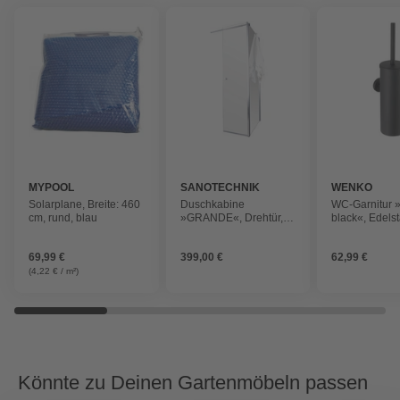
MYPOOL
SANOTECHNIK
WENKO
Solarplane, Breite: 460
Duschkabine
WC-Garnitur 
cm, rund, blau
»GRANDE«, Drehtür,
black«, Edelst
BxH: 127 x 195 cm
schwarz
69,99 €
399,00 €
62,99 €
(4,22 € / m²)
Könnte zu Deinen Gartenmöbeln passen