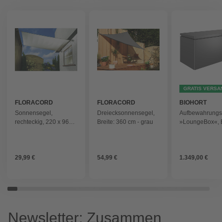
GRATIS VERSA
FLORACORD
FLORACORD
BIOHORT
Sonnensegel,
Dreiecksonnensegel,
Aufbewahrung
rechteckig, 220 x 96
Breite: 360 cm - grau
»LoungeBox«, 
cm - grau
200 x 88,5 x 84
dunkelgrau-meta
29,99 €
54,99 €
1.349,00 €
Newsletter: Zusammen