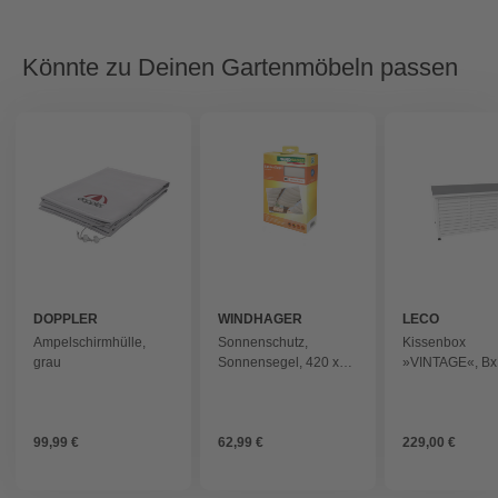
Könnte zu Deinen Gartenmöbeln passen
DOPPLER
WINDHAGER
LECO
Ampelschirmhülle,
Sonnenschutz,
Kissenbox
grau
Sonnensegel, 420 x
»VINTAGE«, Bx
140 cm, weiß - weiss
132 x 61 x 66 c
- weiss
99,99 €
62,99 €
229,00 €