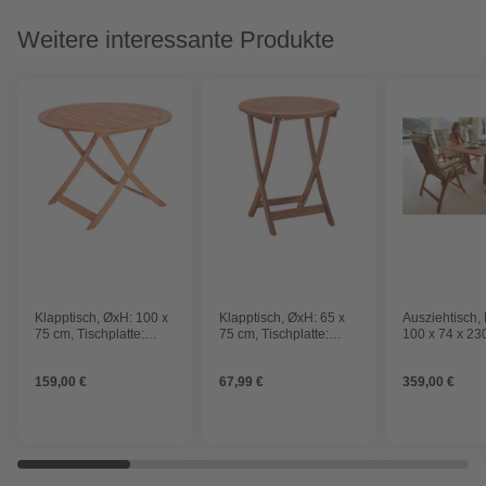
Weitere interessante Produkte
Klapptisch, ØxH: 100 x
Klapptisch, ØxH: 65 x
Ausziehtisch,
75 cm, Tischplatte:
75 cm, Tischplatte:
100 x 74 x 23
Eukalyptusholz
Eukalyptusholz
Tischplatte:
Eukalyptusho
159,00 €
67,99 €
359,00 €