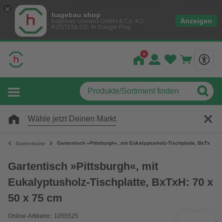
hagebau shop
Anzeigen
hagebau connect GmbH & Co. KG
KOSTENLOS- In Google Play
Wähle jetzt Deinen Markt
Gartentisch »Pittsburgh«, mit Eukalyptusholz-Tischplatte, BxTxH: 7
Gartentische
Gartentisch »Pittsburgh«, mit
Eukalyptusholz-Tischplatte, BxTxH: 70 x
50 x 75 cm
Online-Artikelnr.: 1055525