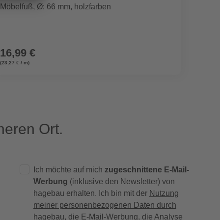
Möbelfuß, Ø: 66 mm, holzfarben
Tischun
Stück
16,99 €
89,9
(23,27 € / m)
eren Ort.
Ich möchte auf mich
zugeschnittene E-Mail-
Werbung
(inklusive den Newsletter) von
hagebau erhalten. Ich bin mit der
Nutzung
meiner personenbezogenen Daten durch
hagebau
, die E-Mail-Werbung, die Analyse