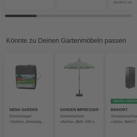
(58,90 € / m)
Könnte zu Deinen Gartenmöbeln passen
GRATIS VERSA
SIENA GARDEN
GARDEN IMPRESSIONS
BIOHORT
Sonnensegel
Sonnenschirm
Terrassenschra
»Solino«, dreieckig,
»Aloha«, ØxH: 180 x
»Julia«, BxHxT:
Polyethylen - grau
260 cm,
180,9 x 57 cm,
Aluminium/Polyester,
dunkelgrau-meta