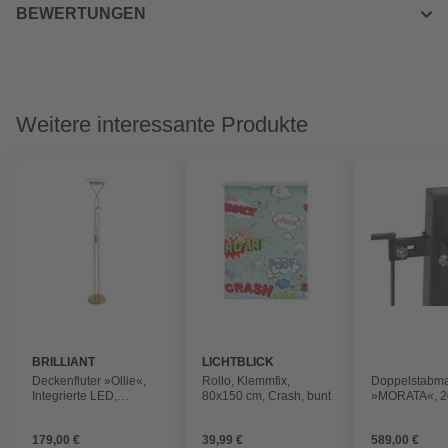
BEWERTUNGEN
Weitere interessante Produkte
BRILLIANT
LICHTBLICK
Deckenfluter »Ollie«,
Rollo, ‎‎Klemmfix,
Doppelstabma
Integrierte LED,
80x150 cm‎, Crash, bunt
»MORATA«, 2
warmweiß, inkl.
10 m, Anthrazi
Leuchtmittel, Höhe: 180
179,00 €
39,99 €
589,00 €
cm