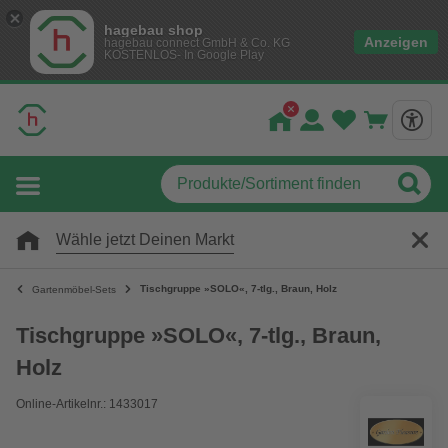
hagebau shop
Anzeigen
hagebau connect GmbH & Co. KG
KOSTENLOS- In Google Play
Wähle jetzt Deinen Markt
Tischgruppe »SOLO«, 7-tlg., Braun, Holz
Gartenmöbel-Sets
Tischgruppe »SOLO«, 7-tlg., Braun,
Holz
Online-Artikelnr.: 1433017