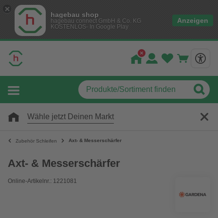
hagebau shop
Anzeigen
hagebau connect GmbH & Co. KG
KOSTENLOS- In Google Play
Wähle jetzt Deinen Markt
Axt- & Messerschärfer
Zubehör Schleifen
Axt- & Messerschärfer
Online-Artikelnr.: 1221081