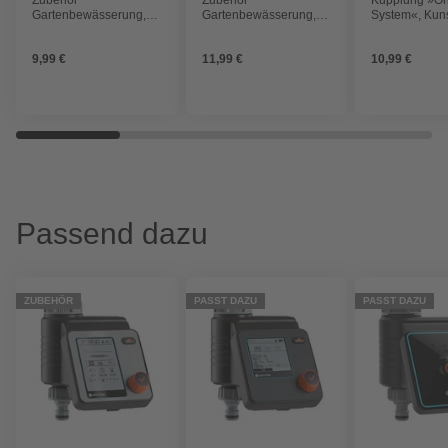
Gartenbewässerung,
Gartenbewässerung,
System«, Kuns
Kunststoff, schwarz
Kunststoff, schwarz
9,99 €
11,99 €
10,99 €
Passend dazu
ZUBEHÖR
PASST DAZU
PASST DAZU