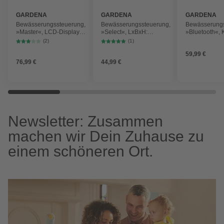
GARDENA
GARDENA
GARDENA
Bewässerungssteuerung,
Bewässerungssteuerung,
Bewässerung
»Master«, LCD-Display,
»Select«, LxBxH:
»Bluetooth«, K
LxBxH: 12,5x10x14 cm,
12,5x10x14 cm,
(2)
(1)
grau
schwarz/grau
59,99 €
76,99 €
44,99 €
Newsletter: Zusammen
machen wir Dein Zuhause zu
einem schöneren Ort.