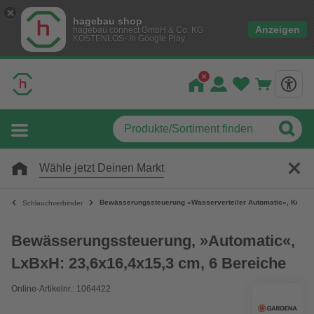
hagebau shop
Anzeigen
hagebau connect GmbH & Co. KG
KOSTENLOS- In Google Play
Wähle jetzt Deinen Markt
Bewässerungssteuerung »Wasserverteiler Automatic«, Kunsts
Schlauchverbinder
Bewässerungssteuerung, »Automatic«,
LxBxH: 23,6x16,4x15,3 cm, 6 Bereiche
Online-Artikelnr.: 1064422