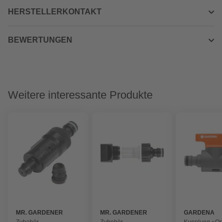
HERSTELLERKONTAKT
BEWERTUNGEN
Weitere interessante Produkte
MR. GARDENER
MR. GARDENER
GARDENA
Zubehör
Zubehör
Kupplung »Ori