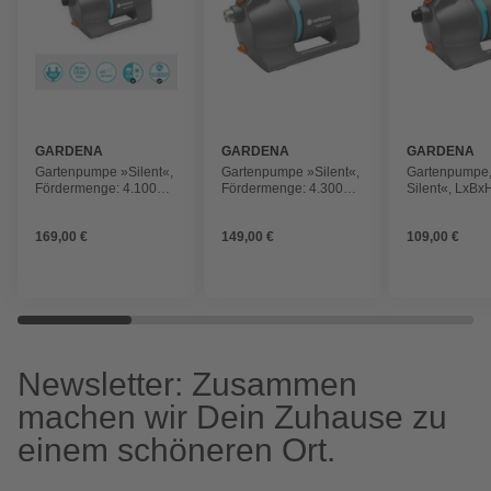
GARDENA
GARDENA
GARDENA
Gartenpumpe »Silent«,
Gartenpumpe »Silent«,
Gartenpumpe
Fördermenge: 4.100
Fördermenge: 4.300
Silent«, LxBx
l/h, 550 W
l/h, 650 W
42,5x22x28 c
schwarz
169,00 €
149,00 €
109,00 €
Newsletter: Zusammen
machen wir Dein Zuhause zu
einem schöneren Ort.