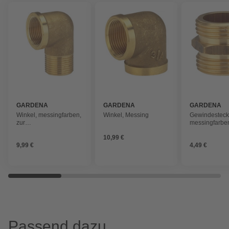
GARDENA
GARDENA
GARDENA
Winkel, messingfarben,
Winkel, Messing
Gewindesteck
zur
messingfarbe
Richtungsänderung, 1
Gewinde 1"
10,99 €
Stück
9,99 €
4,49 €
Passend dazu