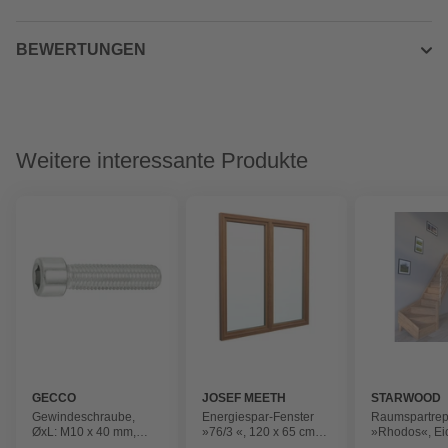
BEWERTUNGEN
Weitere interessante Produkte
GECCO
JOSEF MEETH
STARWOOD
FENSTER UND
Gewindeschraube,
Energiespar-Fenster
Raumspartre
TÜREN
ØxL: M10 x 40 mm,
»76/3 «, 120 x 65 cm
»Rhodos«, Ei
Verzinkt, 4 Stück
(BxH), Dreh/Dreh-Kipp
13 Stufen, ma