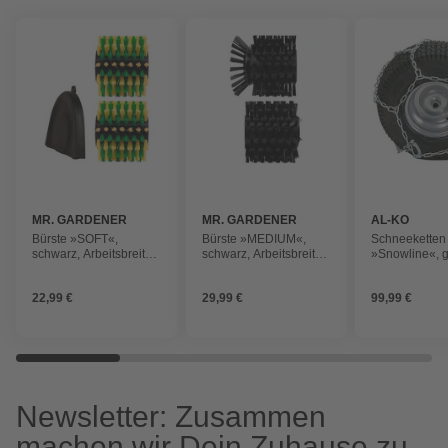
MR. GARDENER
MR. GARDENER
AL-KO
Bürste »SOFT«,
Bürste »MEDIUM«,
Schneeketten
schwarz, Arbeitsbreite:
schwarz, Arbeitsbreite:
»Snowline«, 
19,5 cm, 0,65 kg
21,5 cm, 0,75 kg
für Schneefrä
Snowline 700
22,99 €
29,99 €
99,99 €
Newsletter: Zusammen
machen wir Dein Zuhause zu