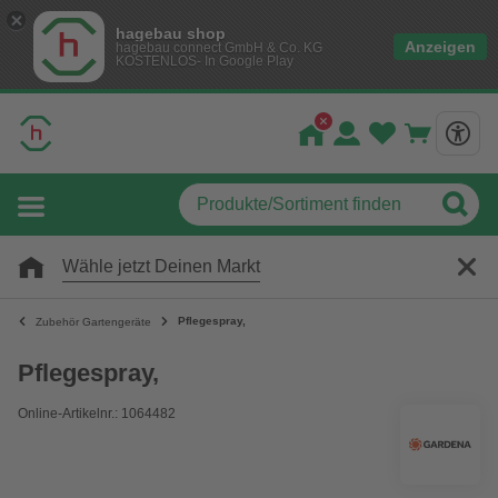
hagebau shop
Anzeigen
hagebau connect GmbH & Co. KG
KOSTENLOS- In Google Play
Wähle jetzt Deinen Markt
Pflegespray,
Zubehör Gartengeräte
Pflegespray,
Online-Artikelnr.: 1064482