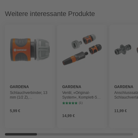
Weitere interessante Produkte
GARDENA
GARDENA
GARDENA
Schlauchverbinder, 13
Ventil, »Original-
Anschlusssatz,
mm (1/2 Z),
System«, Komplett-Set,
Schlauchverl
orange/grau, lose
Kunststoff, 18x4,1 cm
2 Stück
(1)
5,99 €
11,99 €
14,99 €