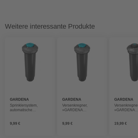
Weitere interessante Produkte
GARDENA
GARDENA
GARDENA
Sprinklersystem,
Versenkregner,
Versenkregner
automatische
»GARDENA
»GARDENA
Bewässerung, LxBxH:
Sprinklersystem«,
Sprinklersyst
5,4x5,4x16,5 cm
LxBxH: 54x54x165 cm,
LxBxH: 5,4x5,
9,99 €
9,99 €
19,99 €
anthrazit
cm, anthrazit