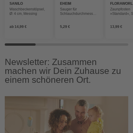
SANILO
EHEIM
FLORAWORL
Waschbeckenstöpsel,
Sauger für
Zaunpfosten
Ø: 4 cm, Messing
Schlauchdurchmesser
»Standard«, S
12/16 mm, schwarz
BxLxT: 3,4 x 1
cm
ab
14,99 €
5,29 €
13,99 €
Newsletter: Zusammen
machen wir Dein Zuhause zu
einem schöneren Ort.