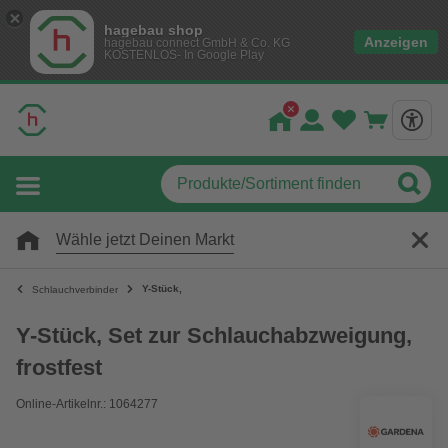
hagebau shop
Anzeigen
hagebau connect GmbH & Co. KG
KOSTENLOS- In Google Play
Wähle jetzt Deinen Markt
Y-Stück,
Schlauchverbinder
Y-Stück, Set zur Schlauchabzweigung,
frostfest
Online-Artikelnr.: 1064277