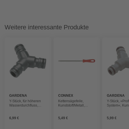
Weitere interessante Produkte
GARDENA
CONNEX
GARDENA
Y-Stück, für höheren
Kettensägefeile,
Y-Stück, »Prof
Wasserdurchfluss,
Kunststoff/Metall,
System«, Kunst
schwarz
Länge: 20 cm
frostfest
6,99 €
5,49 €
5,99 €