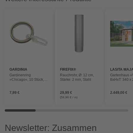
GARDINIA
FIREFIX®
LASITA MAJ
Gardinenring
Rauchrohr, Ø: 12 cm,
Gartenhaus »
»Chicago«, 10 Stück,
Stärke: 2 mm, Stahl
BxHxT: 340 x 
Metall
200 cm, (Au
inkl. Dachübe
7,99 €
29,99 €
2.449,00 €
grüngrau
(59,98 € / m)
Newsletter: Zusammen