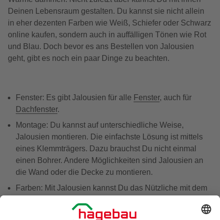
Deinen Lebensraum gestalten. Du kannst sie nicht allein
in eher dezenten Farben wie Weiß, Schiefer oder Schwarz
online kaufen, sondern auch in auffälligen Tönen wie Rot
und Blau. Doch bevor es ans Bestellen von Jalousien
geht, gibt es noch ein paar Dinge zu beachten.
Fenster: Es gibt Jalousien für alle
Fenster
, auch für
Dachfenster
.
Montage: Du kannst auf unterschiedliche Weise,
Jalousien montieren. Die einfachste Lösung ist mittels
eines Klemmträgers. Dazu brauchst Du nicht einmal
einen Bohrer. Andere Möglichkeiten sind Jalousien an
die Wand oder die Decke zu montieren.
Farben: Mit Jalousien kannst Du das Nützliche mit dem
Schönen verbinden. Neben klassischen Farben wie
Weiß, Silber oder Schwarz wirst Du eine ganze