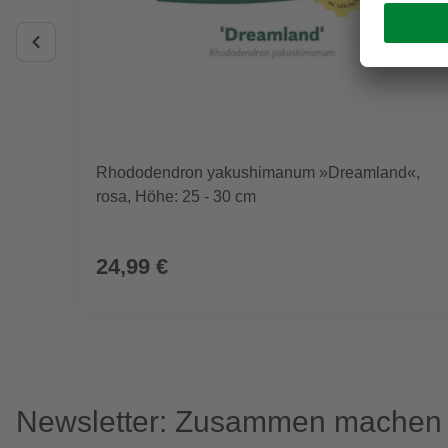
Rhododendron yakushimanum »Dreamland«,
rosa, Höhe: 25 - 30 cm
24,99 €
Newsletter: Zusammen machen w