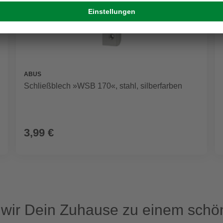
ABUS
Schließblech »WSB 170«, stahl, silberfarben
3,99 €
ir Dein Zuhause zu einem schön