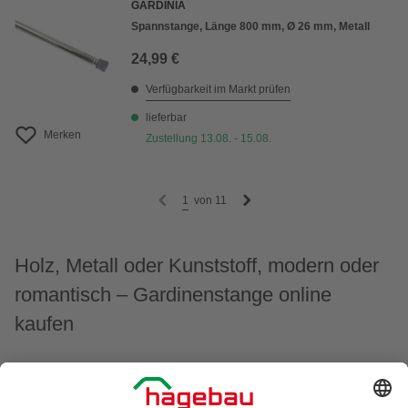
GARDINIA
Spannstange, Länge 800 mm, Ø 26 mm, Metall
24,99 €
Verfügbarkeit im Markt prüfen
lieferbar
Merken
Zustellung 13.08. - 15.08.
1
von
11
Holz, Metall oder Kunststoff, modern oder
romantisch – Gardinenstange online
kaufen
Wenn Du eine neue Wohnung beziehst oder Dein
Zuhause renovierst, runden neue Fensterdekorationen