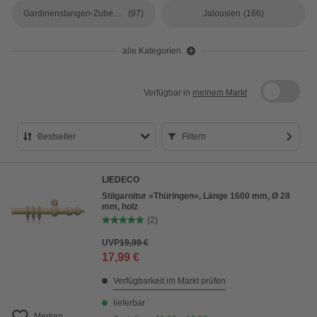
Gardinenstangen-Zubehör
(97)
Jalousien
(166)
alle Kategorien
Verfügbar in
meinem Markt
Bestseller
Filtern
Bestseller
LIEDECO
Preis aufsteigend
Stilgarnitur »Thüringen«, Länge 1600 mm, Ø 28
mm, holz
Preis absteigend
(2)
Bewertung
UVP
19,99 €
17,99 €
Verfügbarkeit im Markt prüfen
lieferbar
Merken