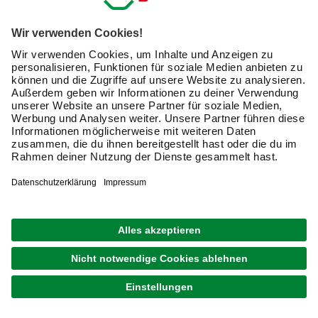
und Gardinenstangen das Ambiente der Räume ab.
Gardinen sind das i-Tüpfelchen und verleihen Deinen
Zimmern erst eine wohnliche Atmosphäre. Auch wenn Du
einen puristischen Wohnstil bevorzugst, tragen Gardinen
mit passender Gardinenstange zum stilistischen
Gesamtbild bei. Letztendlich haben Gardinen neben dem
dekorativen Effekt auch eine praktische Funktion. Sie
schützen Dich vor Sonneneinstrahlung und
unerwünschten Einblicken in Dein Privatleben. Kombiniert
mit der richtigen Gardinenstange unterteilt ein Vorhang
zudem Räume oder dient als Sichtschutz vor Regalen und
Nischen.
Was unterscheidet Gardinenstangen von anderen
Gardinen-Aufhängungen?
Die Vorhangstange ist eine der klassischen Arten,
Vorhänge und Gardinen
aufzuhängen. Gegenüber