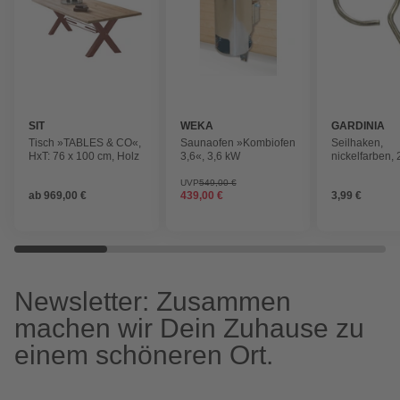
SIT
WEKA
GARDINIA
Tisch »TABLES & CO«,
Saunaofen »Kombiofen
Seilhaken,
HxT: 76 x 100 cm, Holz
3,6«, 3,6 kW
nickelfarben, 
Seilhaken
UVP
549,00 €
ab
969,00 €
439,00 €
3,99 €
Newsletter: Zusammen
machen wir Dein Zuhause zu
einem schöneren Ort.