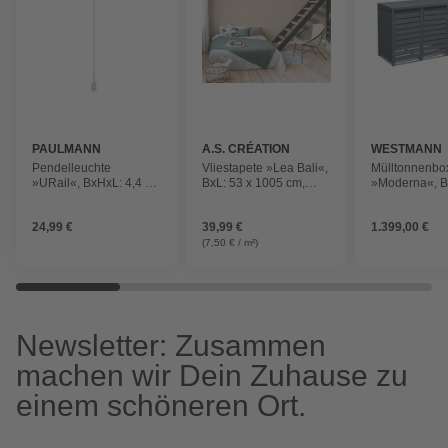
PAULMANN
A.S. CRÉATION
WESTMANN
Pendelleuchte
Vliestapete »Lea Bali«,
Mülltonnenbo
»URail«, BxHxL: 4,4 x
BxL: 53 x 1005 cm,
»Moderna«, B
135 x 4,4cm,
Struktur, leicht
278 x 135 x 83
chromfarben
strukturiert
x 240 L Müllt
24,99 €
39,99 €
1.399,00 €
Stahl
(7,50 € / m²)
Newsletter: Zusammen
machen wir Dein Zuhause zu
einem schöneren Ort.