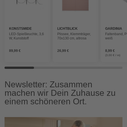
KONSTSMIDE
LICHTBLICK
GARDINIA
LED-Spießleuchte, 3,6
Plissee, Klemmträger,
Faltenband, P
W, Kunststoff
70x130 cm, altrosa
weiß
89,99 €
26,99 €
8,99 €
(3,00 € / m)
Newsletter: Zusammen
machen wir Dein Zuhause zu
einem schöneren Ort.