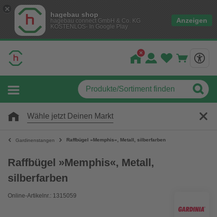
hagebau shop
Anzeigen
hagebau connect GmbH & Co. KG
KOSTENLOS- In Google Play
Wähle jetzt Deinen Markt
Raffbügel »Memphis«, Metall, silberfarben
Gardinenstangen
Raffbügel »Memphis«, Metall,
silberfarben
Online-Artikelnr.: 1315059