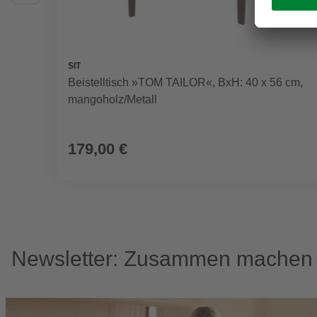
SIT
Beistelltisch »TOM TAILOR«, BxH: 40 x 56 cm,
mangoholz/Metall
179,00 €
Newsletter: Zusammen machen w