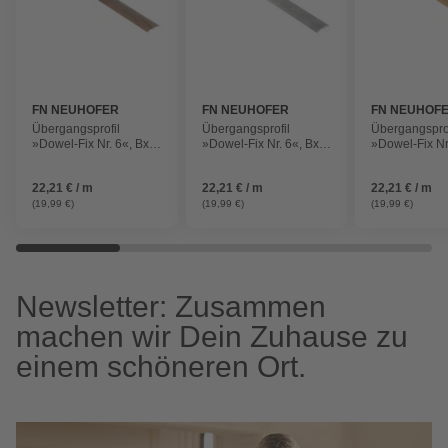
FN NEUHOFER
FN NEUHOFER
FN NEUHOF
Übergangsprofil
Übergangsprofil
Übergangsprof
»Dowel-Fix Nr. 6«, BxL:
»Dowel-Fix Nr. 6«, BxL:
»Dowel-Fix Nr
37 x 900 mm, Höhe: 5
37 x 900 mm, Höhe: 5
37 x 900 mm,
mm, dunkelbraun
mm, betonfarben
mm, natur
22,21 € / m
22,21 € / m
22,21 € / m
(19,99 €)
(19,99 €)
(19,99 €)
Newsletter: Zusammen
machen wir Dein Zuhause zu
einem schöneren Ort.