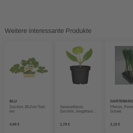
Weitere interessante Produkte
BLU
GARTENKR
Zucchini, Ø12cm-Topf,
Saisonpflanze,
Pflanze, Porre
bio
Zucchini, Jungpflanzen
Schale
gelb T 9
4,99 €
1,79 €
2,19 €