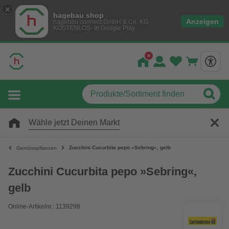
hagebau shop
Anzeigen
hagebau connect GmbH & Co. KG
KOSTENLOS- In Google Play
Wähle jetzt Deinen Markt
Zucchini Cucurbita pepo »Sebring«, gelb
Gemüsepflanzen
Zucchini Cucurbita pepo »Sebring«,
gelb
Online-Artikelnr.: 1139298