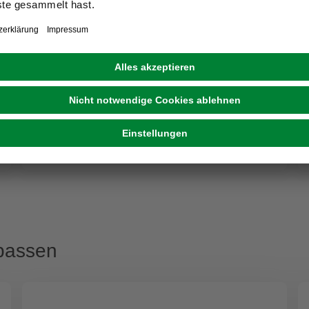
ANGERER FREIZEITMÖBEL
Klemmmarkise, BxT: 300 x 170 cm, taupe
239,00 €
passen