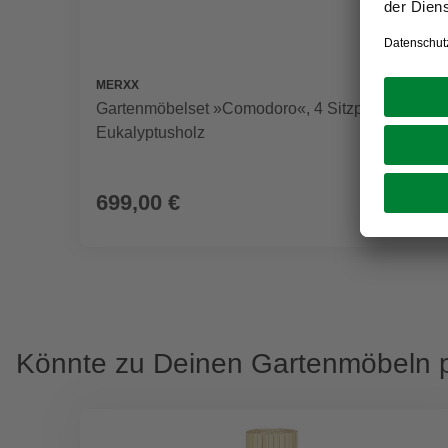
MERXX
Gartenmöbelset »Comodoro«, 4 Sitzplätze,
Eukalyptusholz
699,00 €
Könnte zu Deinen Gartenmöbeln 