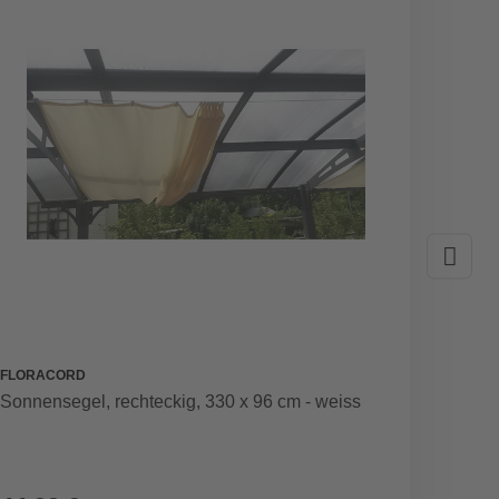
FLORACORD
ACAMP
Sonnensegel, rechteckig, 330 x 96 cm - weiss
Sonnen
Knickg