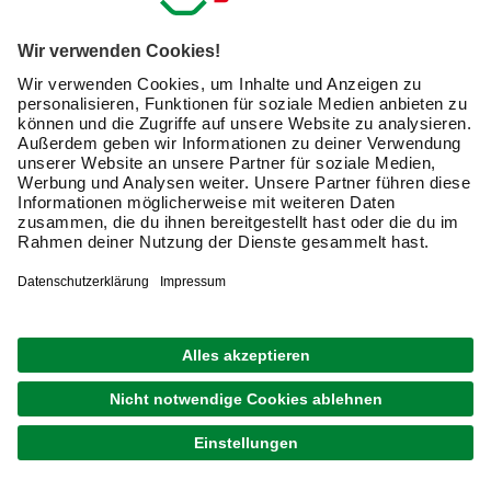
Verfügbarkeit im Markt prüfen
lieferbar
Merken
Zustellung 14.08. - 17.08.
1
von
6
Gartensessel: bequemer Relaxsessel für
den Gartenbereich
In einem Relaxsessel oder auf einer
Gartenliege
kannst
Du so richtig entspannen. Hier verbringst Du ruhige
Stunden und lässt den Tag ausklingen. Entdecke
verstellbare Gartensessel
für die ganze Familie und
genieße ein ausgiebiges Bad in der Sonne. Der Online
Shop von hagebau.de präsentiert Dir verschiedene
Modelle. Hier findet jeder den Relaxsessel seiner Wahl für