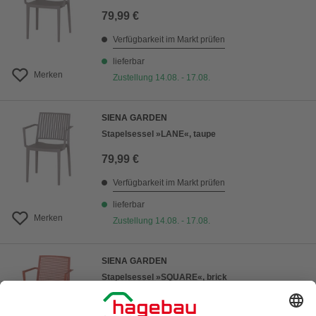
79,99 €
Verfügbarkeit im Markt prüfen
lieferbar
Merken
Zustellung 14.08. - 17.08.
SIENA GARDEN
Stapelsessel »LANE«, taupe
79,99 €
Verfügbarkeit im Markt prüfen
lieferbar
Merken
Zustellung 14.08. - 17.08.
SIENA GARDEN
Stapelsessel »SQUARE«, brick
79,99 €