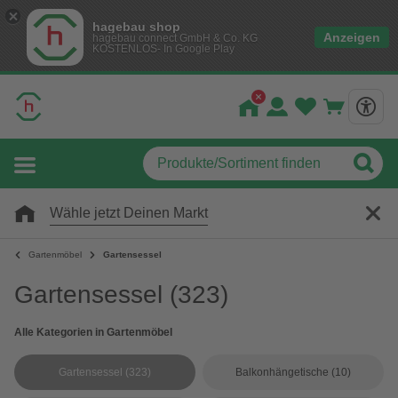
hagebau shop
Anzeigen
hagebau connect GmbH & Co. KG
KOSTENLOS- In Google Play
Wähle jetzt Deinen Markt
Gartenmöbel
Gartensessel
Gartensessel
(323)
Alle Kategorien in Gartenmöbel
Gartensessel
(323)
Balkonhängetische
(10)