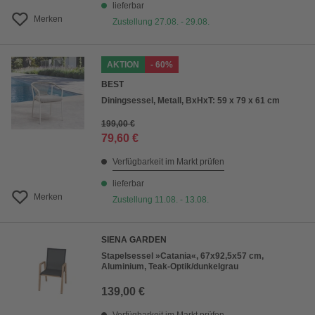
lieferbar
Merken
Zustellung 27.08. - 29.08.
AKTION
- 60%
BEST
Diningsessel, Metall, BxHxT: 59 x 79 x 61 cm
199,00 €
79,60 €
Verfügbarkeit im Markt prüfen
lieferbar
Merken
Zustellung 11.08. - 13.08.
SIENA GARDEN
Stapelsessel »Catania«, 67x92,5x57 cm,
Aluminium, Teak-Optik/dunkelgrau
139,00 €