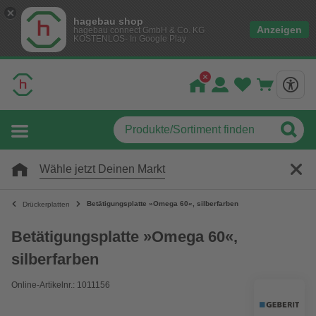
hagebau shop
Anzeigen
hagebau connect GmbH & Co. KG
KOSTENLOS- In Google Play
Wähle jetzt Deinen Markt
Betätigungsplatte »Omega 60«, silberfarben
Drückerplatten
Betätigungsplatte »Omega 60«,
silberfarben
Online-Artikelnr.: 1011156