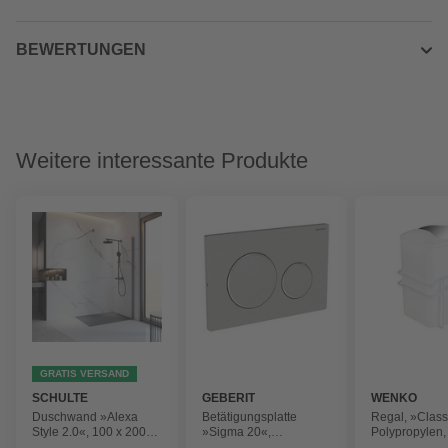
BEWERTUNGEN
Weitere interessante Produkte
GRATIS VERSAND
SCHULTE
GEBERIT
WENKO
Duschwand »Alexa
Betätigungsplatte
Regal, »Class
Style 2.0«, 100 x 200
»Sigma 20«,
Polypropylen,
cm, Gunmetal
silberfarben