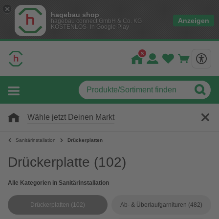
hagebau shop
Anzeigen
hagebau connect GmbH & Co. KG
KOSTENLOS- In Google Play
Wähle jetzt Deinen Markt
Sanitärinstallation
Drückerplatten
Drückerplatte
(102)
Alle Kategorien in Sanitärinstallation
Drückerplatten
(102)
Ab- & Überlaufgarnituren
(482)