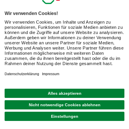
einer Taste
Der Spülvorang wird
durch ein zweites
Drücken der Taste
vorzeitig
abgebrochen.
Diese Drückerplatte
ist mit zwei Tasten
ausgestattet.
Der Spülvorgang
wird mit der
Betätigungsplatte
größeren Taste
mit Start-Stopp-
eingeleitet.
Funktion mit zwei
Mit der kleineren
Tasten
Taste wird der