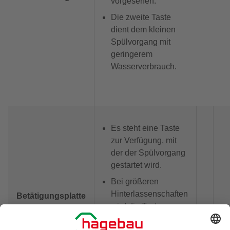
vorgesehen.
Die zweite Taste
dient dem kleinen
Spülvorgang mit
geringerem
Wasserverbrauch.
Es steht eine Taste
zur Verfügung, mit
der der Spülvorgang
gestartet wird.
Bei größeren
Hinterlassenschaften
Betätigungsplatte
wird die Taste nur
mit Start-Stopp-
einmal betätigt.
Funktion mit