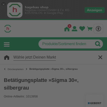
hagebau shop
Anzeigen
hagebau connect GmbH & Co. KG
KOSTENLOS- In Google Play
Wähle jetzt Deinen Markt
Betätigungsplatte »Sigma 30«, silbergrau
Drückerplatten
Betätigungsplatte »Sigma 30«,
silbergrau
Online-Artikelnr.: 1013958