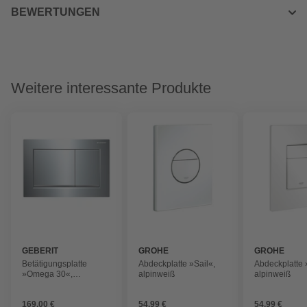
BEWERTUNGEN
Weitere interessante Produkte
GEBERIT
GROHE
GROHE
Betätigungsplatte
Abdeckplatte »Sail«,
Abdeckplatte
»Omega 30«,
alpinweiß
alpinweiß
silberfarben
169,00 €
54,99 €
54,99 €