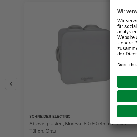
SCHNEIDER ELECTRIC
Abzweigkasten, Mureva, 80x80x45 mm, mit 7
Tüllen, Grau