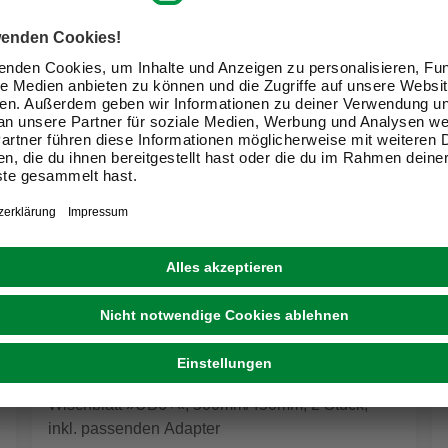
CARTREND
Wischblatt »UB6+«, 500mm/450mm, 2 Stück,
inkl. passenden Adapter