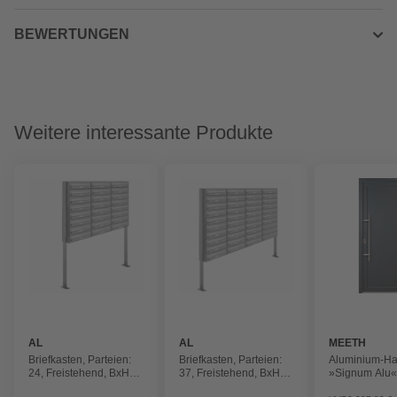
BEWERTUNGEN
Weitere interessante Produkte
AL
AL
MEETH
BRIEFKASTENSYSTEME
BRIEFKASTENSYSTEME
Briefkasten, Parteien:
Briefkasten, Parteien:
Aluminium-Ha
24, Freistehend, BxHxT:
37, Freistehend, BxHxT:
»Signum Alu«
153,492 x 170,0 x 27,5
153,548 x 170,0 x 27,5
titanfarben, n