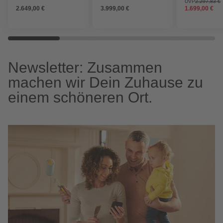
cm
cm
öffnend, ohne 
UVP
2.297,83 €
2.649,00 €
3.999,00 €
1.699,00 €
Newsletter: Zusammen
machen wir Dein Zuhause zu
einem schöneren Ort.