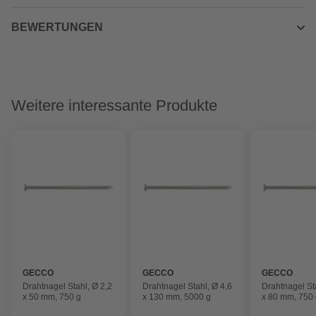
BEWERTUNGEN
Weitere interessante Produkte
GECCO
GECCO
GECCO
Drahtnagel Stahl, Ø 2,2
Drahtnagel Stahl, Ø 4,6
Drahtnagel St
x 50 mm, 750 g
x 130 mm, 5000 g
x 80 mm, 750