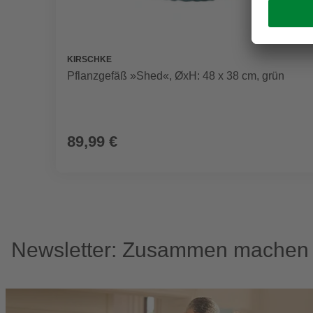
KIRSCHKE
Pflanzgefäß »Shed«, ØxH: 48 x 38 cm, grün
89,99 €
Newsletter: Zusammen machen w