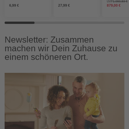
oak, nach Inn
UVP
1.060,83 €
6,99 €
27,99 €
879,00 €
öffnend, ohne 
Newsletter: Zusammen
machen wir Dein Zuhause zu
einem schöneren Ort.