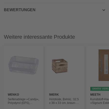
BEWERTUNGEN
Weitere interessante Produkte
GRATIS VER
WENKO
IWERK
MEETH
Seifenablage »Candy«,
Holzkiste, BxHxL: 32,5
Kunststoff-Ha
Polystyrol (EPS),
x 38 x 33 cm, braun-
»Signum Exkl
transparent
geflammt
satiniertes Gl