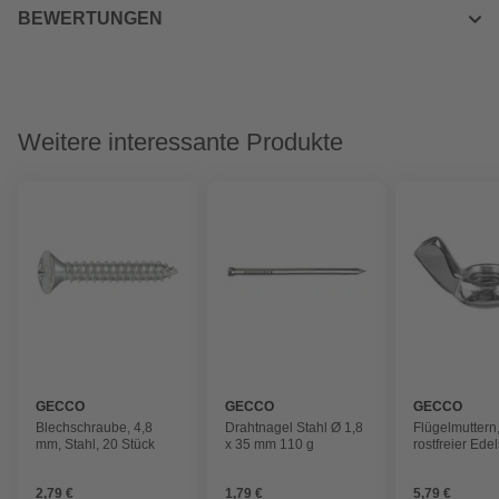
BEWERTUNGEN
Weitere interessante Produkte
GECCO
GECCO
GECCO
Blechschraube, 4,8
Drahtnagel Stahl Ø 1,8
Flügelmuttern
mm, Stahl, 20 Stück
x 35 mm 110 g
rostfreier Ede
2,79 €
1,79 €
5,79 €