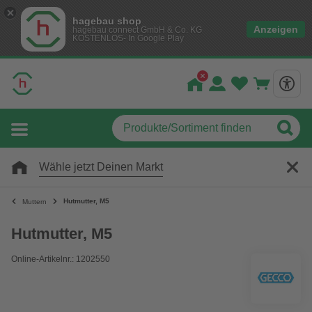
hagebau shop
Anzeigen
hagebau connect GmbH & Co. KG
KOSTENLOS- In Google Play
Wähle jetzt Deinen Markt
Hutmutter, M5
Muttern
Hutmutter, M5
Online-Artikelnr.: 1202550