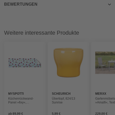
BEWERTUNGEN
Weitere interessante Produkte
MYSPOTTI
SCHEURICH
MERXX
Küchenrückwand-
Übertopf, 824/13
Gartenmöbels
Panel »fixy«,
Sunrise
»Amalfi«, Texti
hellblau/grün/rot
ab
89,99 €
5,99 €
229,00 €