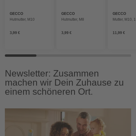
GECCO
GECCO
GECCO
Hutmutter, M10
Hutmutter, M8
Mutter, M10, 1
3,99 €
3,99 €
11,99 €
Newsletter: Zusammen
machen wir Dein Zuhause zu
einem schöneren Ort.