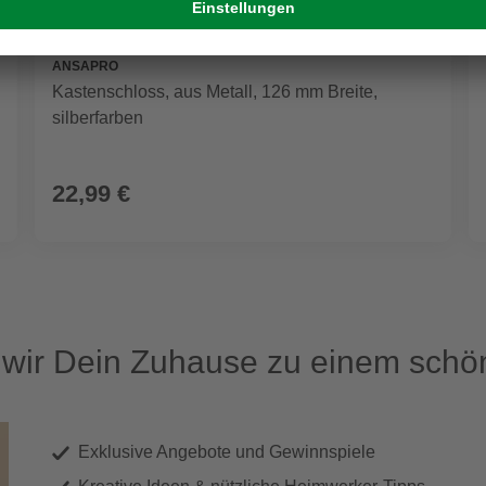
ANSAPRO
Kastenschloss, aus Metall, 126 mm Breite,
silberfarben
22,99 €
ir Dein Zuhause zu einem schön
Exklusive Angebote und Gewinnspiele