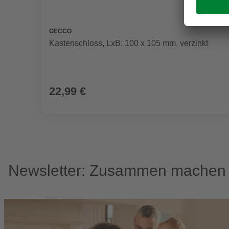
GECCO
Kastenschloss, LxB: 100 x 105 mm, verzinkt
22,99 €
Newsletter: Zusammen machen w