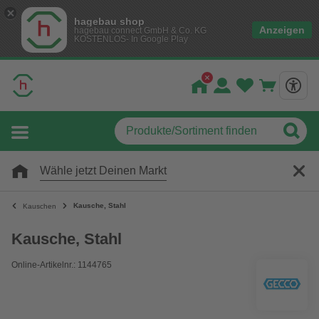
hagebau shop
Anzeigen
hagebau connect GmbH & Co. KG
KOSTENLOS- In Google Play
Wähle jetzt Deinen Markt
Kausche, Stahl
Kauschen
Kausche, Stahl
Online-Artikelnr.: 1144765